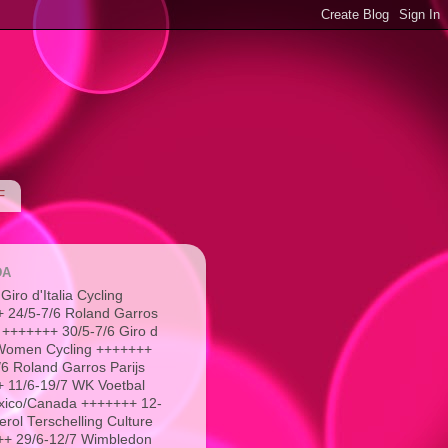
F
DA
Giro d'Italia Cycling
 24/5-7/6 Roland Garros
 +++++++ 30/5-7/6 Giro d
a Women Cycling +++++++
/6 Roland Garros Parijs
 11/6-19/7 WK Voetbal
xico/Canada +++++++ 12-
erol Terschelling Culture
+ 29/6-12/7 Wimbledon