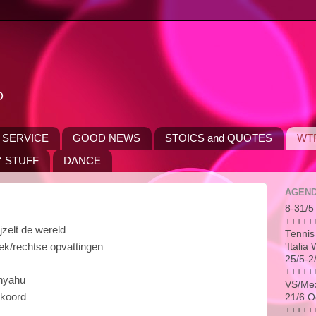
D
 SERVICE
GOOD NEWS
STOICS and QUOTES
WT
 STUFF
DANCE
AGEN
8-31/5 
++++++
jzelt de wereld
Tennis
bek/rechtse opvattingen
'Itali
25/5-2
++++++
anyahu
VS/Me
kkoord
21/6 O
++++++