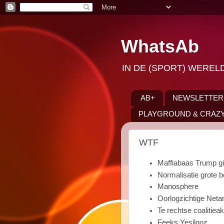
WhatsAb
IN DE (SPORT) WEREL
AB+
NEWSLETTER
PLAYGROUND & CRAZY
WTF
Maffiabaas Trump gi
Normalisatie grote 
Manosphere
Oorlogzichtige Net
Te rechtse coalitiea
Feeks Yesilgoz