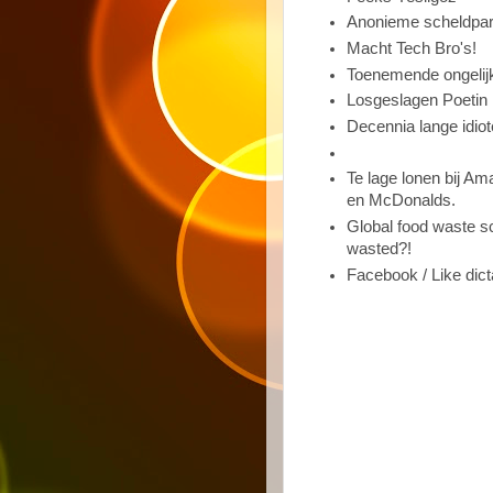
Anonieme scheldpart
Macht Tech Bro's!
Toenemende ongelij
Losgeslagen Poetin 
Decennia lange idiote
Te lage lonen bij A
en McDonalds.
Global food waste s
wasted?!
Facebook / Like dict