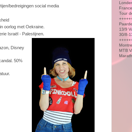
Londen
ijen/bedreigingen social media
France
Tour d
+++++
kheid
Paarde
in oorlog met Oekraine.
13/9 V
rie Israël - Palestijnen.
30/8-1
++++++
Montre
mazon, Disney
MTB Va
Marat
candal. 50%
atuur.