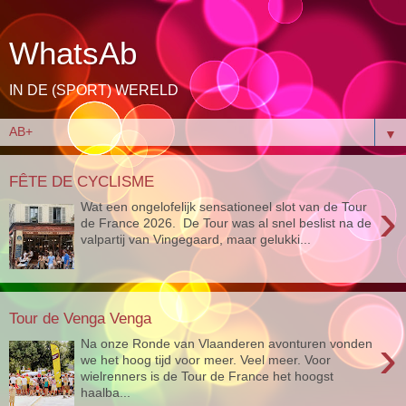
WhatsAb
IN DE (SPORT) WERELD
▼
FÊTE DE CYCLISME
›
Wat een ongelofelijk sensationeel slot van de Tour
de France 2026. De Tour was al snel beslist na de
valpartij van Vingegaard, maar gelukki...
Tour de Venga Venga
›
Na onze Ronde van Vlaanderen avonturen vonden
we het hoog tijd voor meer. Veel meer. Voor
wielrenners is de Tour de France het hoogst
haalba...