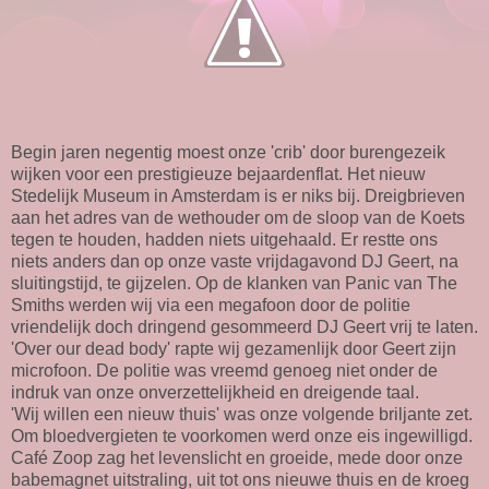
Begin jaren negentig moest onze 'crib' door burengezeik
wijken voor een prestigieuze bejaardenflat. Het nieuw
Stedelijk Museum in Amsterdam is er niks bij. Dreigbrieven
aan het adres van de wethouder om de sloop van de Koets
tegen te houden, hadden niets uitgehaald. Er restte ons
niets anders dan op onze vaste vrijdagavond DJ Geert, na
sluitingstijd, te gijzelen. Op de klanken van Panic van The
Smiths werden wij via een megafoon door de politie
vriendelijk doch dringend gesommeerd DJ Geert vrij te laten.
'Over our dead body' rapte wij gezamenlijk door Geert zijn
microfoon. De politie was vreemd genoeg niet onder de
indruk van onze onverzettelijkheid en dreigende taal.
'Wij willen een nieuw thuis' was onze volgende briljante zet.
Om bloedvergieten te voorkomen werd onze eis ingewilligd.
Café Zoop zag het levenslicht en groeide, mede door onze
babemagnet uitstraling, uit tot ons nieuwe thuis en de kroeg