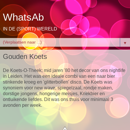
WhatsAb
IN DE (SPORT) WERELD
▼
Gouden Koets
De Koets-O-Theek; mid jaren '80 het decor van ons nightlife
in Leiden. Het was een ideale combi van een naar bier
stinkende kroeg en 'glitterbollen' disco. De Koets was
synoniem voor new wave, spiegelzaal, rondje maken,
dorstige jongens, hongerige meisjes, Kriekbier en
ontluikende liefdes. Dit was ons thuis voor minimaal 3
avonden per week.