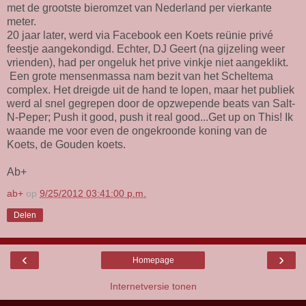
met de grootste bieromzet van Nederland per vierkante
meter.
20 jaar later, werd via Facebook een Koets reünie privé
feestje aangekondigd. Echter, DJ Geert (na gijzeling weer
vrienden), had per ongeluk het prive vinkje niet aangeklikt.
Een grote mensenmassa nam bezit van het Scheltema
complex. Het dreigde uit de hand te lopen, maar het publiek
werd al snel gegrepen door de opzwepende beats van Salt-
N-Peper; Push it good, push it real good...Get up on This! Ik
waande me voor even de ongekroonde koning van de
Koets, de Gouden koets.
Ab+
ab+
op
9/25/2012 03:41:00 p.m.
Delen
‹
›
Homepage
Internetversie tonen