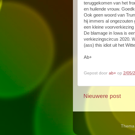
teruggekomen van het fron
en huilende vrouw. Goedk
Ook geen woord van Trump
hij immers al ongezouten g
een kleine voorverkiezing 
De blamage in Iowa is ee
verkiezingscircus 2020. 
(ass) this idiot uit het Wit
Ab+
Gepost door
ab+
op
2/05/
Nieuwere post
Thema 