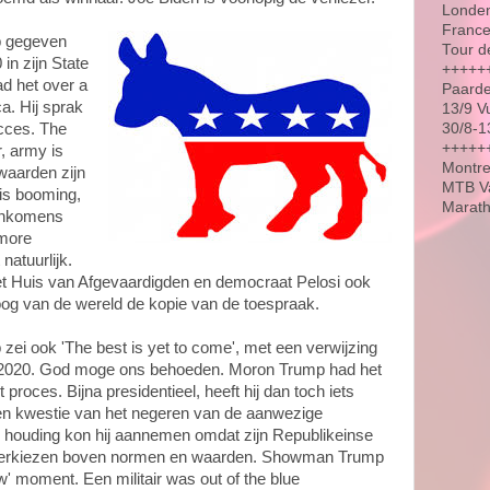
Londen
France
p gegeven
Tour d
in zijn State
+++++
ad het over a
Paarde
a. Hij sprak
13/9 V
30/8-1
cces. The
++++++
r, army is
Montre
waarden zijn
MTB Va
is booming,
Marat
 inkomens
 more
natuurlijk.
et Huis van Afgevaardigden en democraat Pelosi ook
og van de wereld de kopie van de toespraak.
ei ook 'The best is yet to come', met een verwijzing
in 2020. God moge ons behoeden. Moron Trump had het
proces. Bijna presidentieel, heeft hij dan toch iets
n kwestie van het negeren van de aanwezige
 houding kon hij aannemen omdat zijn Republikeinse
 verkiezen boven normen en waarden. Showman Trump
' moment. Een militair was out of the blue