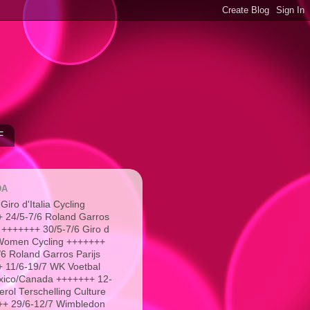
F
DA
Giro d'Italia Cycling
 24/5-7/6 Roland Garros
 +++++++ 30/5-7/6 Giro d
a Women Cycling +++++++
/6 Roland Garros Parijs
 11/6-19/7 WK Voetbal
xico/Canada +++++++ 12-
erol Terschelling Culture
+ 29/6-12/7 Wimbledon