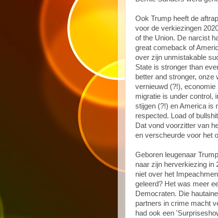
Ook Trump heeft de aftra
voor de verkiezingen 2020 
of the Union. De narcist h
great comeback of Americ
over zijn unmistakable su
State is stronger than eve
better and stronger, onze 
vernieuwd (?!), economie 
migratie is under control,
stijgen (?!) en America is
respected. Load of bullshit 
Dat vond voorzitter van h
en verscheurde voor het o
Geboren leugenaar Trump z
naar zijn herverkiezing 
niet over het Impeachment 
geleerd? Het was meer ee
Democraten. Die hautaine
partners in crime macht
had ook een 'Surpriseshow