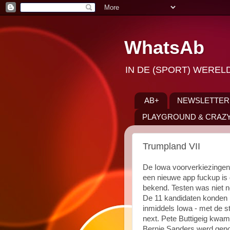
WhatsAb
IN DE (SPORT) WEREL
AB+
NEWSLETTER
PLAYGROUND & CRAZY
Trumpland VII
De Iowa voorverkiezingen
een nieuwe app fuckup is 
bekend. Testen was niet no
De 11 kandidaten konden n
inmiddels Iowa - met de s
next. Pete Buttigeig kwam
Bernie Sanders werd genoe