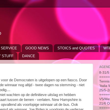
D
 SERVICE
GOOD NEWS
STOICS and QUOTES
WT
 STUFF
DANCE
AGEN
8-31/5 
++++++
 voor de Democraten is uitgelopen op een fiasco. Door
Tennis
de winnaar nog altijd - twee dagen na stemming - niet
'Itali
dig....
25/5-2
++++++
iet wachten op de definitieve uitslag en hebben
VS/Me
taart tussen de benen - verlaten. New Hampshire is
21/6 O
 opvallend als voorlopige winnaar uit de bus. Ook
++++++
md als winnaar. Joe Biden is voorlopig de verliezer.