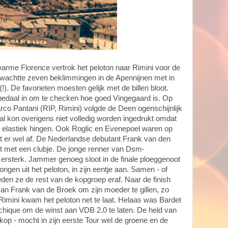
arme Florence vertrok het peloton naar Rimini voor de
wachtte zeven beklimmingen in de Apennijnen met in
!). De favorieten moesten gelijk met de billen bloot.
pedaal in om te checken hoe goed Vingegaard is. Op
arco Pantani (RIP, Rimini) volgde de Deen ogenschijnlijk
l kon overigens niet volledig worden ingedrukt omdat
 elastiek hingen. Ook Roglic en Evenepoel waren op
er wel af. De Nederlandse debutant Frank van den
t met een clubje. De jonge renner van Dsm-
ersterk. Jammer genoeg sloot in de finale ploeggenoot
gen uit het peloton, in zijn eentje aan. Samen - of
eden ze de rest van de kopgroep eraf. Naar de finish
 van Frank van de Broek om zijn moeder te gillen, zo
 Rimini kwam het peloton net te laat. Helaas was Bardet
zo chique om de winst aan VDB 2.0 te laten. De held van
kop - mocht in zijn eerste Tour wel de groene en de