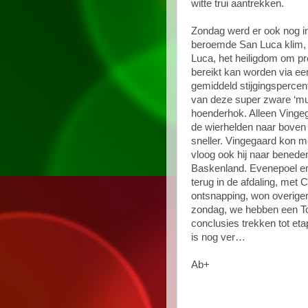
witte trui aantrekken.
Zondag werd er ook nog in I
beroemde San Luca klim, op
Luca, het heiligdom om pre
bereikt kan worden via ee
gemiddeld stijgingspercen
van deze super zware ‘muu
hoenderhok. Alleen Vingega
de wierhelden naar boven
sneller. Vingegaard kon m
vloog ook hij naar benede
Baskenland. Evenepoel e
terug in de afdaling, met
ontsnapping, won overige
zondag, we hebben een To
conclusies trekken tot e
is nog ver…
Ab+