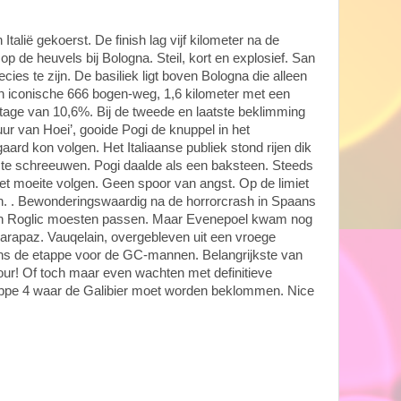
talië gekoerst. De finish lag vijf kilometer na de
 de heuvels bij Bologna. Steil, kort en explosief. San
cies te zijn. De basiliek ligt boven Bologna die alleen
n iconische 666 bogen-weg, 1,6 kilometer met een
tage van 10,6%. Bij de tweede en laatste beklimming
r van Hoei’, gooide Pogi de knuppel in het
ard kon volgen. Het Italiaanse publiek stond rijen dik
 te schreeuwen. Pogi daalde als een baksteen. Steeds
et moeite volgen. Geen spoor van angst. Op de limiet
n. . Bewonderingswaardig na de horrorcrash in Spaans
n Roglic moesten passen. Maar Evenepoel kwam nog
 Carapaz. Vauqelain, overgebleven uit een vroege
ns de etappe voor de GC-mannen. Belangrijkste van
ur! Of toch maar even wachten met definitieve
tappe 4 waar de Galibier moet worden beklommen. Nice