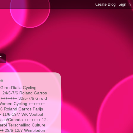
F
DA
Giro d'Italia Cycling
 24/5-7/6 Roland Garros
 +++++++ 30/5-7/6 Giro d
a Women Cycling +++++++
/6 Roland Garros Parijs
 11/6-19/7 WK Voetbal
xico/Canada +++++++ 12-
erol Terschelling Culture
+ 29/6-12/7 Wimbledon