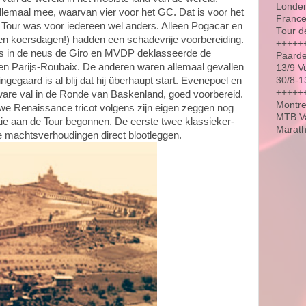
Londen
lemaal mee, waarvan vier voor het GC. Dat is voor het
France
 Tour was voor iedereen wel anders. Alleen Pogacar en
Tour d
en koersdagen!) hadden een schadevrije voorbereiding.
+++++
s in de neus de Giro en MVDP deklasseerde de
Paarde
en Parijs-Roubaix. De anderen waren allemaal gevallen
13/9 V
30/8-1
ngegaard is al blij dat hij überhaupt start. Evenepoel en
++++++
ware val in de Ronde van Baskenland, goed voorbereid.
Montre
euwe Renaissance tricot volgens zijn eigen zeggen nog
MTB Va
itie aan de Tour begonnen. De eerste twee klassieker-
Marat
de machtsverhoudingen direct blootleggen.