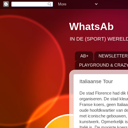
WhatsAb
IN DE (SPORT) WEREL
AB+
NEWSLETTER
PLAYGROUND & CRAZY
Italiaanse Tour
De stad Florence had dik
organiseren. De stad kleurd
Franse koers, geen Italia
oude hoofdkwartier van de 
met iconische gebouwen, 
kunstwerk. Opmerkelijk is 
Italië is. De mooiste koer