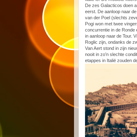
De zes Galacticos doen al
eerst. De aanloop naar de
van der Poel (slechts zev
Pogi won met twee vinger
concurrentie in de Ronde 
in aanloop naar de Tour. Vi
Roglic zijn, ondanks de z
Van Aert stond in zijn ni
nooit in zo’n slechte cond
etappes in Italië zouden 