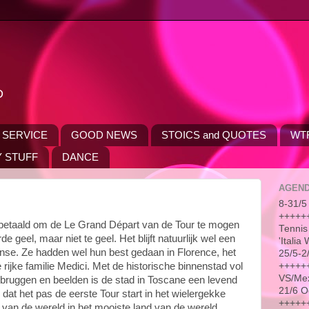
D
 SERVICE
GOOD NEWS
STOICS and QUOTES
WT
 STUFF
DANCE
AGEN
8-31/5 
++++++
 betaald om de Le Grand Départ van de Tour te mogen
Tennis
e geel, maar niet te geel. Het blijft natuurlijk wel een
'Itali
anse. Ze hadden wel hun best gedaan in Florence, het
25/5-2
++++++
rijke familie Medici. Met de historische binnenstad vol
VS/Me
bruggen en beelden is de stad in Toscane een levend
21/6 O
dat het pas de eerste Tour start in het wielergekke
++++++
s van de wereld in het mooiste land van de wereld.