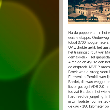
Na de poppenkast in het w
eerste etappe. Onderweg 
totaal 3700 hoogtemeters (
UAE drukte gelijk het gas
het trainingscircuit van M
gemakkelijk. Het gaspedaa
Almeida en Ayuso aan het
de afspraak. MVDP moest 
Broek was al vroeg voorui
Fermenich-PostNL was ijz
Bardet, die was weggespron
liever gezegd VDB 2.0 - r
toe zat Bardet in het wiel
hard reed de jongeling. In
in zijn laatste Tour niet 
de dag - 180 kilometer op 