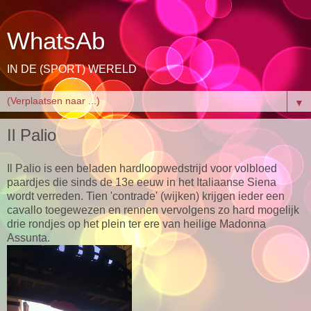
WhatsAb
IN DE (SPORT) WERELD
▼
Il Palio
Il Palio is een beladen hardloopwedstrijd voor volbloed
paardjes die sinds de 13e eeuw in het Italiaanse Siena
wordt verreden. Tien 'contrade' (wijken) krijgen ieder een
cavallo toegewezen en rennen vervolgens zo hard mogelijk
drie rondjes op het plein ter ere van heilige Madonna
Assunta.