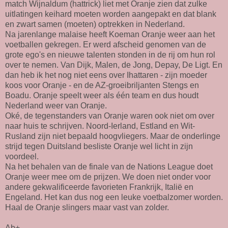
match Wijnaldum (hattrick) liet met Oranje zien dat zulke
uitlatingen keihard moeten worden aangepakt en dat blank
en zwart samen (moeten) optrekken in Nederland.
Na jarenlange malaise heeft Koeman Oranje weer aan het
voetballen gekregen. Er werd afscheid genomen van de
grote ego's en nieuwe talenten stonden in de rij om hun rol
over te nemen. Van Dijk, Malen, de Jong, Depay, De Ligt. En
dan heb ik het nog niet eens over Ihattaren - zijn moeder
koos voor Oranje - en de AZ-groeibriljanten Stengs en
Boadu. Oranje speelt weer als één team en dus houdt
Nederland weer van Oranje.
Oké, de tegenstanders van Oranje waren ook niet om over
naar huis te schrijven. Noord-Ierland, Estland en Wit-
Rusland zijn niet bepaald hoogvliegers. Maar de onderlinge
strijd tegen Duitsland besliste Oranje wel licht in zijn
voordeel.
Na het behalen van de finale van de Nations League doet
Oranje weer mee om de prijzen. We doen niet onder voor
andere gekwalificeerde favorieten Frankrijk, Italië en
Engeland. Het kan dus nog een leuke voetbalzomer worden.
Haal de Oranje slingers maar vast van zolder.
Ab+