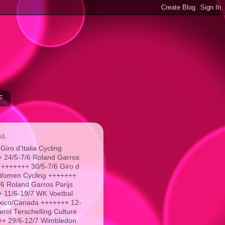
F
DA
Giro d'Italia Cycling
 24/5-7/6 Roland Garros
 +++++++ 30/5-7/6 Giro d
a Women Cycling +++++++
/6 Roland Garros Parijs
 11/6-19/7 WK Voetbal
xico/Canada +++++++ 12-
erol Terschelling Culture
+ 29/6-12/7 Wimbledon