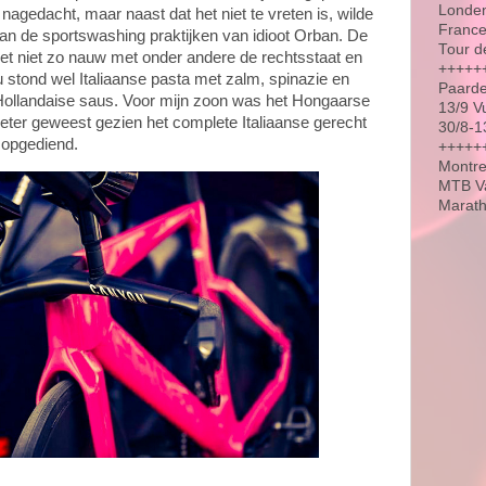
Londen
gedacht, maar naast dat het niet te vreten is, wilde
France
aan de sportswashing praktijken van idioot Orban. De
Tour d
et niet zo nauw met onder andere de rechtsstaat en
+++++
u stond wel Italiaanse pasta met zalm, spinazie en
Paarde
ollandaise saus. Voor mijn zoon was het Hongaarse
13/9 V
ter geweest gezien het complete Italiaanse gerecht
30/8-1
 opgediend.
++++++
Montre
MTB Va
Marat