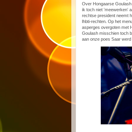
Over Hongaarse Goulash na
ik toch niet 'meewerken' 
rechtse president neemt h
lhbti-rechten. Op het men
asperges overgoten met H
Goulash misschien toch be
aan onze poes Saar werd