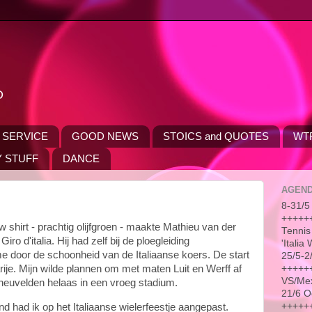
D
 SERVICE
GOOD NEWS
STOICS and QUOTES
WT
 STUFF
DANCE
AGEN
8-31/5 
++++++
shirt - prachtig olijfgroen - maakte Mathieu van der
Tennis
iro d'italia. Hij had zelf bij de ploegleiding
'Itali
 door de schoonheid van de Italiaanse koers. De start
25/5-2
++++++
ije. Mijn wilde plannen om met maten Luit en Werff af
VS/Me
sneuvelden helaas in een vroeg stadium.
21/6 O
++++++
d had ik op het Italiaanse wielerfeestje aangepast.