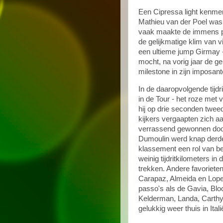
Een Cipressa light kenmer
Mathieu van der Poel was 
vaak maakte de immens po
de gelijkmatige klim van vi
een ultieme jump Girmay 
mocht, na vorig jaar de ge
milestone in zijn imposant
In de daaropvolgende tijdri
in de Tour - het roze met v
hij op drie seconden twe
kijkers vergaapten zich aa
verrassend gewonnen door 
Dumoulin werd knap derde o
klassement een rol van be
weinig tijdritkilometers 
trekken. Andere favoriete
Carapaz, Almeida en Lopez
passo's als de Gavia, Blo
Kelderman, Landa, Carthy,
gelukkig weer thuis in Itali