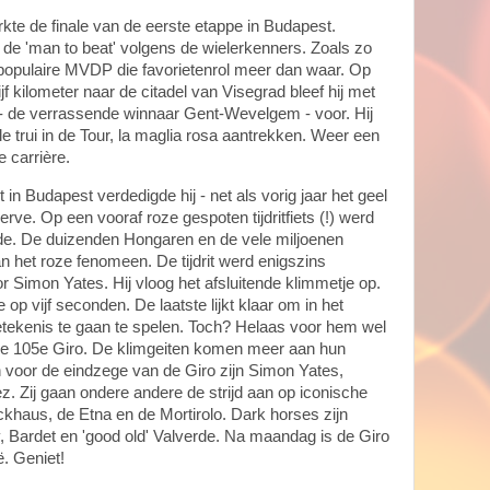
kte de finale van de eerste etappe in Budapest.
de 'man to beat' volgens de wielerkenners. Zoals zo
pulaire MVDP die favorietenrol meer dan waar. Op
jf kilometer naar de citadel van Visegrad bleef hij met
- de verrassende winnaar Gent-Wevelgem - voor. Hij
le trui in de Tour, la maglia rosa aantrekken. Weer een
e carrière.
t in Budapest verdedigde hij - net als vorig jaar het geel
erve. Op een vooraf roze gespoten tijdritfiets (!) werd
ede. De duizenden Hongaren en de vele miljoenen
n het roze fenomeen. De tijdrit werd enigszins
Simon Yates. Hij vloog het afsluitende klimmetje op.
p vijf seconden. De laatste lijkt klaar om in het
tekenis te gaan te spelen. Toch? Helaas voor hem wel
in de 105e Giro. De klimgeiten komen meer aan hun
n voor de eindzege van de Giro zijn Simon Yates,
. Zij gaan ondere andere de strijd aan op iconische
ckhaus, de Etna en de Mortirolo. Dark horses zijn
 Bardet en 'good old' Valverde. Na maandag is de Giro
ë. Geniet!