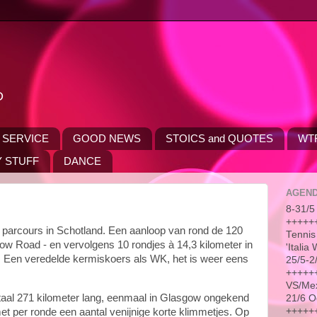
D
 SERVICE
GOOD NEWS
STOICS and QUOTES
WT
 STUFF
DANCE
AGEN
8-31/5 
++++++
parcours in Schotland. Een aanloop van rond de 120
Tennis
ow Road - en vervolgens 10 rondjes à 14,3 kilometer in
'Itali
 Een veredelde kermiskoers als WK, het is weer eens
25/5-2
++++++
VS/Me
taal 271 kilometer lang, eenmaal in Glasgow ongekend
21/6 O
++++++
met per ronde een aantal venijnige korte klimmetjes. Op