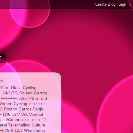
F
DA
Giro d'Italia Cycling
 24/5-7/6 Roland Garros
 +++++++ 30/5-7/6 Giro d
a Women Cycling +++++++
/6 Roland Garros Parijs
 11/6-19/7 WK Voetbal
xico/Canada +++++++ 12-
erol Terschelling Culture
+ 29/6-12/7 Wimbledon