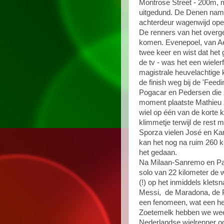
Montrose Street - 200m, m
uitgedund. De Denen namen
achterdeur wagenwijd open
De renners van het overge
komen. Evenepoel, van Aer
twee keer en wist dat het
de tv - was het een wiele
magistrale heuvelachtige k
de finish weg bij de 'Fee
Pogacar en Pedersen die 
moment plaatste Mathieu z
wiel op één van de korte 
klimmetje terwijl de rest 
Sporza vielen José en Kar
kan het nog na ruim 260 k
het gedaan.
Na Milaan-Sanremo en Par
solo van 22 kilometer de we
(!) op het inmiddels klets
Messi, de Maradona, de Pe
een fenomeen, wat een her
Zoetemelk hebben we wee
Nederlandse wielrenner oo