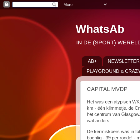
WhatsAb
IN DE (SPORT) WEREL
AB+
NEWSLETTER
PLAYGROUND & CRAZY
CAPITAL MVDP
Het was een atypisch WK 
km - één klimmetje, de Cr
het centrum van Glasgow.
wat anders.
De kermiskoers was in to
bochtig - 39 per ronde! - 