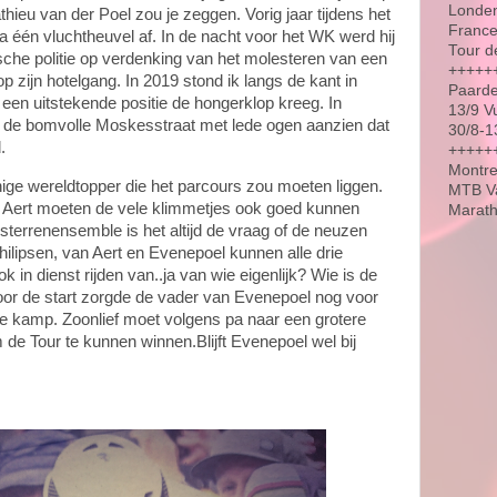
Londen
thieu van der Poel zou je zeggen. Vorig jaar tijdens het
France
a één vluchtheuvel af. In de nacht voor het WK werd hij
Tour d
sche politie op verdenking van het molesteren van een
+++++
op zijn hotelgang. In 2019 stond ik langs de kant in
Paarde
 een uitstekende positie de hongerklop kreeg. In
13/9 V
n de bomvolle Moskesstraat met lede ogen aanzien dat
30/8-1
.
++++++
Montre
nige wereldtopper die het parcours zou moeten liggen.
MTB Va
 Aert moeten de vele klimmetjes ook goed kunnen
Marat
 sterrenensemble is het altijd de vraag of de neuzen
hilipsen, van Aert en Evenepoel kunnen alle drie
in dienst rijden van..ja van wie eigenlijk? Wie is de
or de start zorgde de vader van Evenepoel nog voor
che kamp. Zoonlief moet volgens pa naar een grotere
 de Tour te kunnen winnen.Blijft Evenepoel wel bij