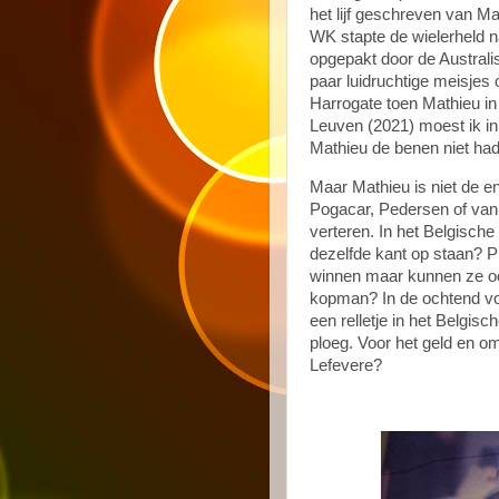
het lijf geschreven van Ma
WK stapte de wielerheld n
opgepakt door de Australi
paar luidruchtige meisjes 
Harrogate toen Mathieu in
Leuven (2021) moest ik i
Mathieu de benen niet had
Maar Mathieu is niet de e
Pogacar, Pedersen of van
verteren. In het Belgische
dezelfde kant op staan? P
winnen maar kunnen ze ook 
kopman? In de ochtend vo
een relletje in het Belgis
ploeg. Voor het geld en om
Lefevere?