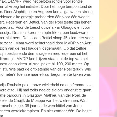
ax. 14,5% - werd het peloton rondje voor rondje
 al vroeg het initiatief. Door het hoge tempo stond de
. Door Alaphilippe en Asgreen kon al gauw een streep.
bleven elite groepje probeerden één voor één weg te
t, Pedersen en Bettiol. Van der Poel testte zijn benen
 goed zat. Voor de toeschouwers - in Glasgow en voor
rfeestje. Draaien, keren en optrekken, een loodzware
ermiskoers. De Italiaan Bettiol sloop 45 kilometer voor
ding zone'. Maar werd achterhaald door MVDP, van Aert,
zich van de rest hadden losgemaakt. Op dat zelfde
ijn beslissende demarrage en reed iedereen uit het
klimmetje. MVDP kon blijven staan tot de top van het
moest gaan zitten. Al snel pakte hij 100, 200 meter. Op
l stil. Wie pakt de ontketende van der Poel terug? Wie
ilometer? Toen ze naar elkaar begonnen te kijken was
ijs-Roubaix pakte onze wielerheld na een fenomenale
reldtitel. Hij had zelfs nog de tijd om onderuit te gaan
natte parcours in Glasgow. Mathieu van der Poel, de
le, de Cruijff, de Mbappe van het wielrennen. Wat
oïsche zege. 38 jaar na de wereldtitel van Joop
r een wereldkampioen. En niet zomaar één. De beste
it.