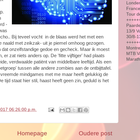
Londen
France
p.
Tour d
en
+++++
rd -
Paarde
 was
13/9 V
30/8-1
cho.. Bij teveel vocht in de blaas werd het met een
++++++
he naald met zeikzak- uit je piemel omhoog gezogen.
Montre
 dat onzelfstandige gedoe en gecheck. Maar ik moest
MTB Va
er zat niets anders op. De 'fitte vijftiger' had plaats
Marat
e, verdwaalde patiënt van middelbare leeftijd. Als een
eetgroep' tussen alle andere zombies aan de ontbijttafel.
ts vreemde mindgames met me maar heeft gelukkig de
 tijd staat hier stil, haast heeft geen zin, geduld is het
2017 06:26:00 p.m.
Homepage
Oudere post