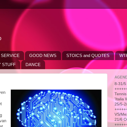
D
 SERVICE
GOOD NEWS
STOICS and QUOTES
WT
 STUFF
DANCE
AGEN
8-31/5 
++++++
ven
Tennis
'Itali
t
25/5-2
++++++
VS/Me
ng
21/6 O
 van
++++++
et