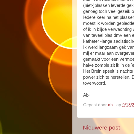
(niet-)plassen leverde gek
genoeg toch veel gezeik o
Iedere keer na het plass
moest ik worden gebledde
of ik in blijde verwachting
van teveel plas dmv een e
katheter -lange sadistisc
Ik werd langzaam gek van
mij er maar aan overgeven, 
gemaakt voor een vermoeid
halve zombie zit ik in de '
Het Brein speelt 's nach
power zich te herstellen. De
toverwoord.
Ab+
Gepost door
ab+
op
9/13/
Nieuwere post