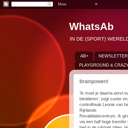
WhatsAb
IN DE (SPORT) WEREL
AB+
NEWSLETTER
PLAYGROUND & CRAZY
BrainpowerII
'Ik moet je daarna eerst e
bledderen', zegt zuster en
controlfreak Leonie van he
Rijnlands
Revalidatiecentrum. Ik gi
via een half hoge transfer
bed in de rolstoel zitten. H