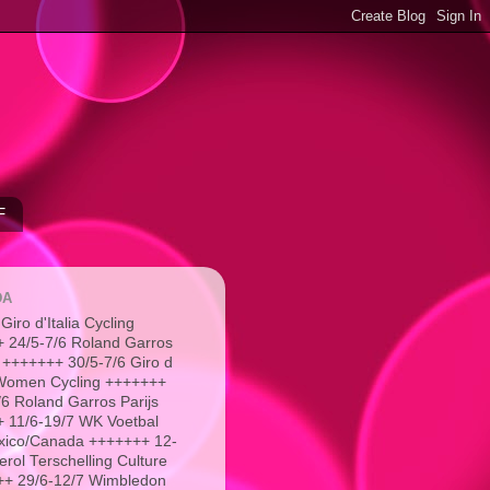
F
DA
Giro d'Italia Cycling
 24/5-7/6 Roland Garros
 +++++++ 30/5-7/6 Giro d
a Women Cycling +++++++
/6 Roland Garros Parijs
 11/6-19/7 WK Voetbal
xico/Canada +++++++ 12-
erol Terschelling Culture
+ 29/6-12/7 Wimbledon