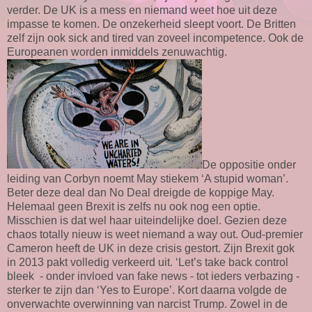
verder. De UK is a mess en niemand weet hoe uit deze
impasse te komen. De onzekerheid sleept voort. De Britten
zelf zijn ook sick and tired van zoveel incompetence. Ook de
Europeanen worden inmiddels zenuwachtig.
De oppositie onder
leiding van Corbyn noemt May stiekem ‘A stupid woman’.
Beter deze deal dan No Deal dreigde de koppige May.
Helemaal geen Brexit is zelfs nu ook nog een optie.
Misschien is dat wel haar uiteindelijke doel. Gezien deze
chaos totally nieuw is weet niemand a way out. Oud-premier
Cameron heeft de UK in deze crisis gestort. Zijn Brexit gok
in 2013 pakt volledig verkeerd uit. ‘Let’s take back control
bleek - onder invloed van fake news - tot ieders verbazing -
sterker te zijn dan ‘Yes to Europe’. Kort daarna volgde de
onverwachte overwinning van narcist Trump. Zowel in de