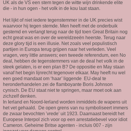
UK als de VS een stem tegen de witte wijn drinkende elite
die - in hun ogen - het volk in de kou laat staan.
Het lijkt of niet iedere tegenstemmer in de UK precies wist
waarvoor hij tegen stemde. Men heeft met de onderbuik
gestemd en verlangt terug naar de tijd toen Great Britain nog
echt great was en over de wereldzeeën heerste. Terug naar
deze glory tijd is een illusie. Net zoals veel populistisch
partijen in Europa terug grijpen naar het verleden. Veel
vragen, very little answers; een tweede referendum, een No
deal, hebben de tegenstemmers van de deal het volk in de
steek gelaten, is er een plan B? De oppositie en May staan
vanaf het begin lijnrecht tegenover elkaar. May heeft nu wel
een goed mandaat om ‘haar’ liggende EU-deal te
heronderhandelen zei de flamboyante Boris Johnson
cynisch. De EU staat niet te springen, maar moet ook aan
zichzelf denken.
In Ierland en Noord-Ierland worden inmiddels de wapens uit
het vet gehaald. De open grens van nu symboliseert immers
de zwaar bevochten 'vrede' uit 1923. Daarnaast bereidt het
Europese Interpol zich voor op een arrestatiebevel voor idiot
Cameron. Geheime Britse agenten - incluis 007 - zijn