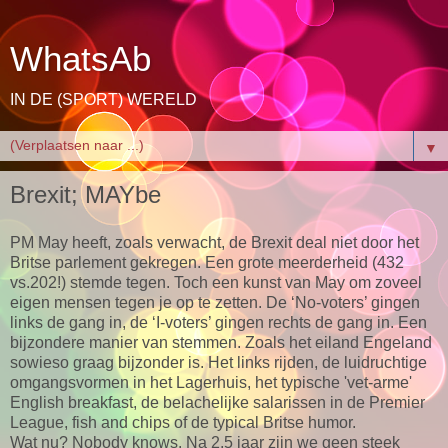
WhatsAb
IN DE (SPORT) WERELD
▼
Brexit; MAYbe
PM May heeft, zoals verwacht, de Brexit deal niet door het
Britse parlement gekregen. Een grote meerderheid (432
vs.202!) stemde tegen. Toch een kunst van May om zoveel
eigen mensen tegen je op te zetten. De ‘No-voters’ gingen
links de gang in, de ‘I-voters’ gingen rechts de gang in. Een
bijzondere manier van stemmen. Zoals het eiland Engeland
sowieso graag bijzonder is. Het links rijden, de luidruchtige
omgangsvormen in het Lagerhuis, het typische 'vet-arme'
English breakfast, de belachelijke salarissen in de Premier
League, fish and chips of de typical Britse humor.
Wat nu? Nobody knows. Na 2,5 jaar zijn we geen steek