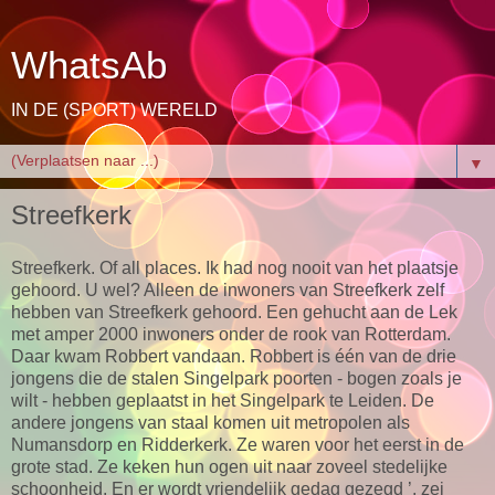
WhatsAb
IN DE (SPORT) WERELD
▼
Streefkerk
Streefkerk. Of all places. Ik had nog nooit van het plaatsje
gehoord. U wel? Alleen de inwoners van Streefkerk zelf
hebben van Streefkerk gehoord. Een gehucht aan de Lek
met amper 2000 inwoners onder de rook van Rotterdam.
Daar kwam Robbert vandaan. Robbert is één van de drie
jongens die de stalen Singelpark poorten - bogen zoals je
wilt - hebben geplaatst in het Singelpark te Leiden. De
andere jongens van staal komen uit metropolen als
Numansdorp en Ridderkerk. Ze waren voor het eerst in de
grote stad. Ze keken hun ogen uit naar zoveel stedelijke
schoonheid. En er wordt vriendelijk gedag gezegd ’, zei