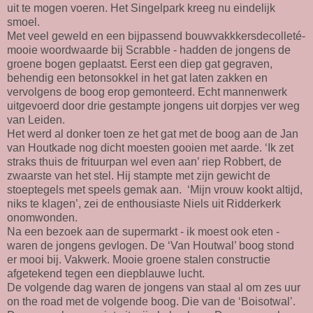
uit te mogen voeren. Het Singelpark kreeg nu eindelijk
smoel.
Met veel geweld en een bijpassend bouwvakkkersdecolleté-
mooie woordwaarde bij Scrabble - hadden de jongens de
groene bogen geplaatst. Eerst een diep gat gegraven,
behendig een betonsokkel in het gat laten zakken en
vervolgens de boog erop gemonteerd. Echt mannenwerk
uitgevoerd door drie gestampte jongens uit dorpjes ver weg
van Leiden.
Het werd al donker toen ze het gat met de boog aan de Jan
van Houtkade nog dicht moesten gooien met aarde. ‘Ik zet
straks thuis de frituurpan wel even aan’ riep Robbert, de
zwaarste van het stel. Hij stampte met zijn gewicht de
stoeptegels met speels gemak aan. ‘Mijn vrouw kookt altijd,
niks te klagen’, zei de enthousiaste Niels uit Ridderkerk
onomwonden.
Na een bezoek aan de supermarkt - ik moest ook eten -
waren de jongens gevlogen. De ‘Van Houtwal’ boog stond
er mooi bij. Vakwerk. Mooie groene stalen constructie
afgetekend tegen een diepblauwe lucht.
De volgende dag waren de jongens van staal al om zes uur
on the road met de volgende boog. Die van de ‘Boisotwal’.