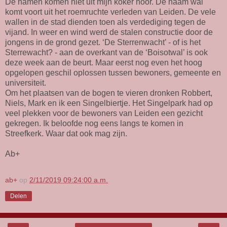
De namen komen niet uit mijn koker hoor. De naam wal
komt voort uit het roemruchte verleden van Leiden. De vele
wallen in de stad dienden toen als verdediging tegen de
vijand. In weer en wind werd de stalen constructie door de
jongens in de grond gezet. ‘De Sterrenwacht’ - of is het
Sterrewacht? - aan de overkant van de ‘Boisotwal’ is ook
deze week aan de beurt. Maar eerst nog even het hoog
opgelopen geschil oplossen tussen bewoners, gemeente en
universiteit.
Om het plaatsen van de bogen te vieren dronken Robbert,
Niels, Mark en ik een Singelbiertje. Het Singelpark had op
veel plekken voor de bewoners van Leiden een gezicht
gekregen. Ik beloofde nog eens langs te komen in
Streefkerk. Waar dat ook mag zijn.
Ab+
ab+
op
2/11/2019 09:24:00 a.m.
Delen